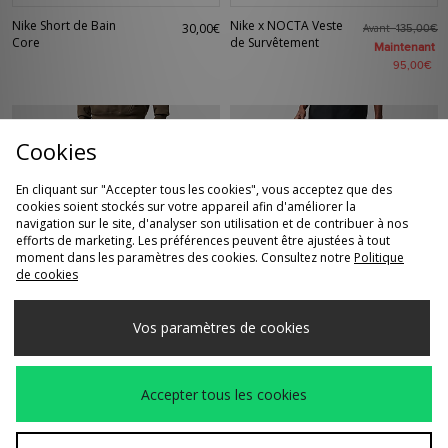
Nike Short de Bain
Nike x NOCTA Veste
30,00€
Avant
135,00€
Core
de Survêtement
Maintenant
95,00€
Cookies
En cliquant sur "Accepter tous les cookies", vous acceptez que des
cookies soient stockés sur votre appareil afin d'améliorer la
navigation sur le site, d'analyser son utilisation et de contribuer à nos
efforts de marketing. Les préférences peuvent être ajustées à tout
moment dans les paramètres des cookies. Consultez notre
Politique
de cookies
ACHAT RAPIDE
ACHAT RAPIDE
Vos paramètres de cookies
Nike Pantalon de
Nike SB Short de
Avant
Avant
115,00€
70,00€
Survêtement en
skate à ceinture
Maintenant
Maintenant
polaire Solo Swoosh
65,00€
45,00€
Accepter tous les cookies