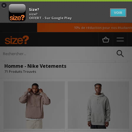
×
Size?
VOIR
size?
OFFERT - Sur Google Play
10% de réduction pour nos étudiants
Accueil
Homme
Vetements
Affiner
Homme - Nike Vetements
71 Produits Trouvés