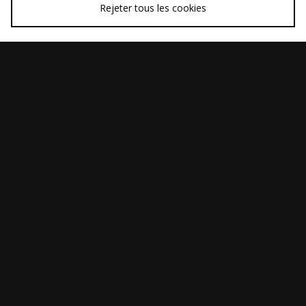
Rejeter tous les cookies
ACHAT RAPIDE
ACHAT RAPIDE
Nike SB Skate T-Shirt
Nike Golf Fairway
Avant
Avant
45,00€
80,00€
Fresh Polo
Maintenant
Maintenant
25,00€
40,00€