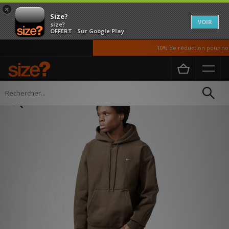
×
Size?
VOIR
size?
OFFERT - Sur Google Play
10% de réduction pour nos 
Accueil
Homme
Vetements
Sweats a Capuche