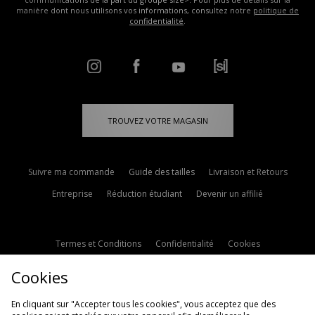
manière dont nous utilisons vos informations, consultez notre
politique de
confidentialité
.
TROUVEZ VOTRE MAGASIN
Suivre ma commande
Guide des tailles
Livraison et Retours
Entreprise
Réduction étudiant
Devenir un affilié
Termes et Conditions
Confidentialité
Cookies
Paramètres des cookies
Contactez-nous
Cookies
Politique d'avis en ligne
Modern Slavery Statement
En cliquant sur "Accepter tous les cookies", vous acceptez que des