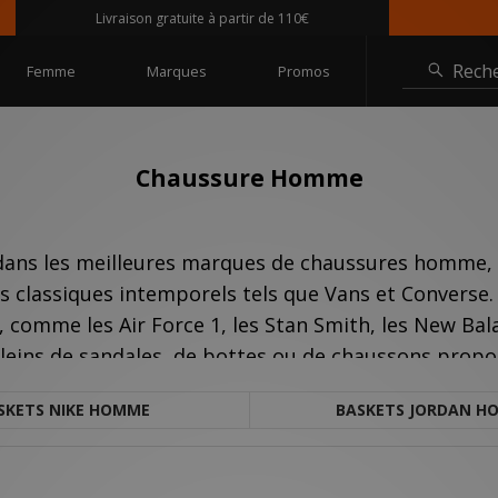
Livraison gratuite à partir de 110€
@si
Rech
Femme
Marques
Promos
Chaussure Homme
sé dans les meilleures marques de chaussures homme
 classiques intemporels tels que Vans et Converse. 
 comme les Air Force 1, les Stan Smith, les New Bala
pleins de sandales, de bottes ou de chaussons prop
encore Dr Martens.
SKETS NIKE HOMME
BASKETS JORDAN H