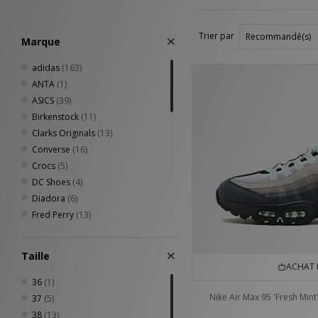
Trier par
Marque
adidas
(163)
ANTA
(1)
ASICS
(39)
Birkenstock
(11)
Clarks Originals
(13)
Converse
(16)
Crocs
(5)
DC Shoes
(4)
Diadora
(6)
Fred Perry
(13)
Havaianas
(5)
HOKA
(10)
Taille
Jordan
(16)
ACHAT 
Keen
(13)
36
(1)
Lacoste
(2)
Nike Air Max 95 'Fresh Mint
37
(5)
Mizuno
(7)
38
(13)