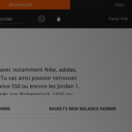
zeofficialfr
FAQs
ercher
Panier Vide
, avec notamment Nike, adidas,
Tu vas ainsi pouvoir retrouver
nce 550 ou encore les Jordan 1.
osés par Birkenstock, UGG ou
OMME
BASKETS NEW BALANCE HOMME