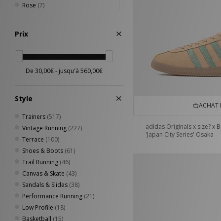
49
(1)
Rose
(7)
35/36
(2)
Violet
(5)
Multicolore
(3)
Prix
Orange
(3)
BLACKBERRY
(1)
Or / dorée
(1)
Siver Metallic
(1)
Bleu
(60)
Style
ACHAT 
Trainers
(517)
adidas Originals x size? x Bi
Vintage Running
(227)
'Japan City Series' Osaka
Terrace
(100)
Shoes & Boots
(61)
Trail Running
(46)
Canvas & Skate
(43)
Sandals & Slides
(38)
Performance Running
(21)
Low Profile
(18)
Basketball
(15)