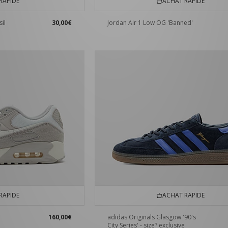
RAPIDE
ACHAT RAPIDE
il
30,00€
Jordan Air 1 Low OG 'Banned'
RAPIDE
ACHAT RAPIDE
160,00€
adidas Originals Glasgow '90's
City Series' - size? exclusive