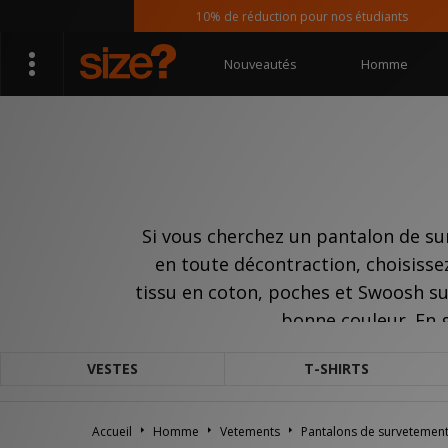
10% de réduction pour nos étudiants
Nouveautés
Homme
Si vous cherchez un pantalon de su
en toute décontraction, choisisse
tissu en coton, poches et Swoosh sur 
bonne couleur. En g
VESTES
T-SHIRTS
Accueil
Homme
Vetements
Pantalons de survetemen