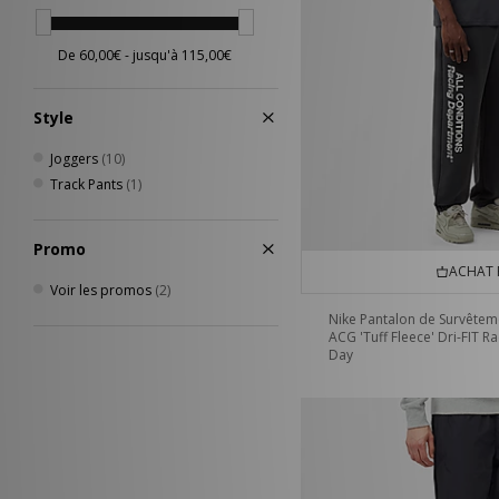
Style
Joggers
(10)
Track Pants
(1)
Promo
ACHAT 
Voir les promos
(2)
Nike Pantalon de Survêtem
ACG 'Tuff Fleece' Dri-FIT R
Day