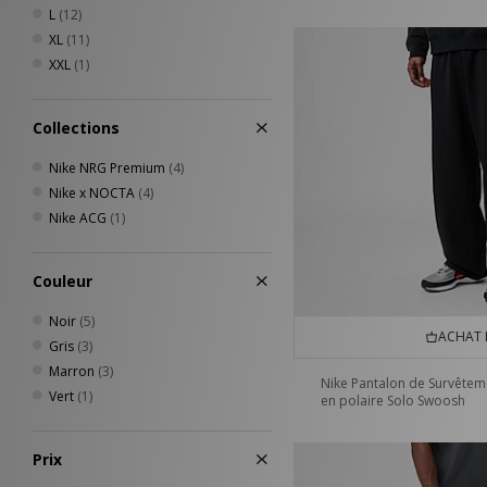
L
(12)
XL
(11)
XXL
(1)
Collections
Nike NRG Premium
(4)
Nike x NOCTA
(4)
Nike ACG
(1)
Couleur
Noir
(5)
ACHAT 
Gris
(3)
Marron
(3)
Nike Pantalon de Survêtem
Vert
(1)
en polaire Solo Swoosh
Prix