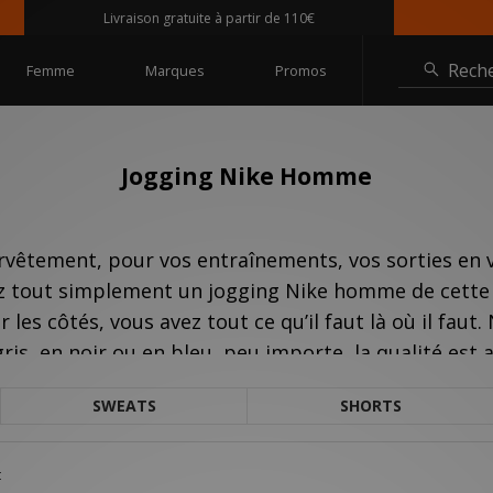
Livraison gratuite à partir de 110€
Rech
Femme
Marques
Promos
Jogging Nike Homme
rvêtement, pour vos entraînements, vos sorties en v
z tout simplement un jogging Nike homme de cette co
les côtés, vous avez tout ce qu’il faut là où il faut.
ris, en noir ou en bleu, peu importe, la qualité est 
SWEATS
SHORTS
t