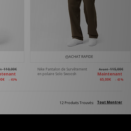
ACHAT RAPIDE
110,00€
Nike Pantalon de Survêtement
115,00€
nt
Avant
ntenant
Maintenant
en polaire Solo Swoosh
00€
65,00€
- 45%
- 43%
Tout Montrer
12 Produits Trouvés: