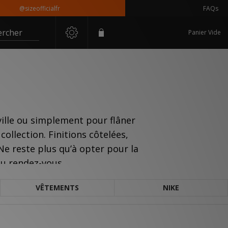
@sizeofficialfr
FAQs
ercher
Panier Vide
ille ou simplement pour flâner
llection. Finitions côtelées,
 Ne reste plus qu’à opter pour la
au rendez-vous.
VÊTEMENTS
NIKE