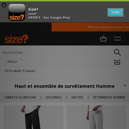
×
Size?
VOIR
size?
OFFERT - Sur Google Play
10% de réduction pour nos ét
Accueil
Homme
Vetements
Hauts de survetement et Survetements
Affiner
13 Produits Trouvés
Haut et ensemble de survêtement Homme
Retrouvez tous les hauts et ensemble de survêtement pour homme dans
SWEATS À CAPUCHE
JOGGINGS
VESTES
VÊTEMENTS HOMME
cette sélection, signée Size? avec les plus grandes marques, comme Nike,
adidas Originals, Fred Perry, Jordan ou encore Sergio Tacchini pour le
petit côté rétro. De plus, plusieurs coloris sont disponibles, dont le noir, le
gris, le bleu ou le blanc notamment.