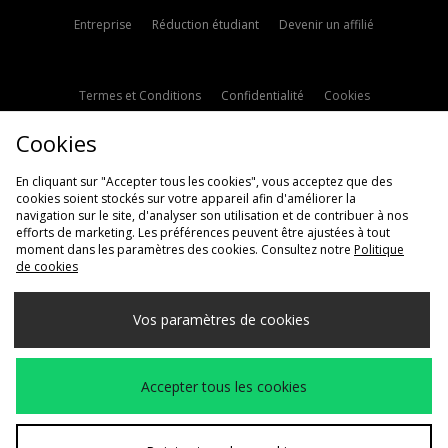
Entreprise
Réduction étudiant
Devenir un affilié
Termes et Conditions
Confidentialité
Cookies
Paramètres des cookies
Contactez-nous
Cookies
Politique d'avis en ligne
Modern Slavery Statement
En cliquant sur "Accepter tous les cookies", vous acceptez que des
cookies soient stockés sur votre appareil afin d'améliorer la
navigation sur le site, d'analyser son utilisation et de contribuer à nos
efforts de marketing. Les préférences peuvent être ajustées à tout
moment dans les paramètres des cookies. Consultez notre
Politique
de cookies
Livraison Vers
Vos paramètres de cookies
France
Nous acceptons les méthodes de paiement suivantes
Accepter tous les cookies
Voir le site internet de l'entreprise
www.jdplc.com