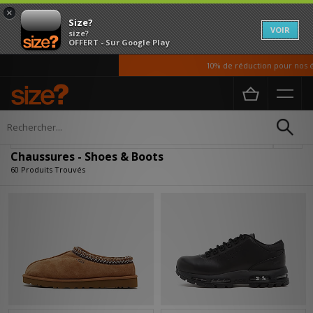
×
Size?
VOIR
size?
OFFERT - Sur Google Play
10% de réduction pour nos étudia
Accueil
Homme
Chaussures
Affiner
Chaussures - Shoes & Boots
60 Produits Trouvés