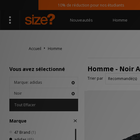
10% de réduction pour nos étudiants
Nouveautés
Homme
Accueil
Homme
Homme - Noir A
Vous avez sélectionné
Trier par
Marque: adidas
Noir
Tout Effacer
Marque
47 Brand
(1)
adidas
(65)