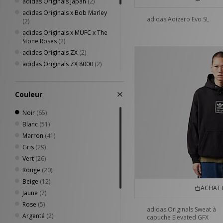
37 - 39
adidas Originals Japan
(1)
(2)
Von Dutch
(1)
40 - 42
adidas Originals x Bob Marley
(1)
adidas Adizero Evo SL
(2)
XLARGE
(4)
43 - 45
(1)
adidas Originals x MUFC x The
Stone Roses
(2)
adidas Originals ZX
(2)
adidas Originals ZX 8000
(2)
adidas x LFC
(2)
adidas adizero Evo
(1)
Couleur
adidas Originals EQT
(1)
adidas Originals LA Trainer
(1)
Noir
(65)
adidas Originals Megaride
(1)
Blanc
(51)
adidas Originals Oregon
(1)
Marron
(41)
adidas Originals Paris
(1)
Gris
(29)
adidas Originals SL 72
(1)
Vert
(26)
adidas Originals Tobacco
(1)
Rouge
(20)
adidas x Coca Cola
(1)
Beige
(12)
ACHAT 
Jaune
(7)
Rose
(5)
adidas Originals Sweat à
Argenté
(2)
capuche Elevated GFX