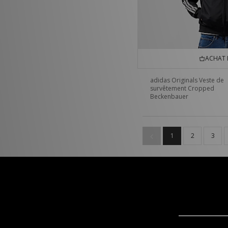
ACHAT 
adidas Originals Veste de
survêtement Cropped
Beckenbauer
1
2
3