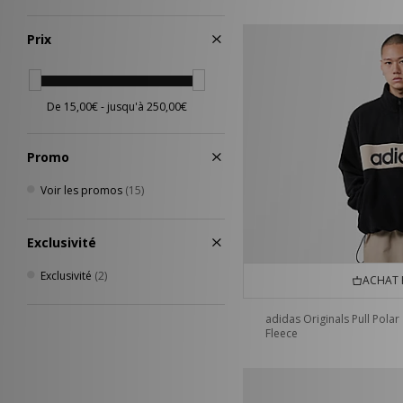
Multicolore
(2)
Violet
(2)
Prix
Orange
(1)
Bleu
(53)
Promo
Voir les promos
(15)
Exclusivité
Exclusivité
(2)
ACHAT 
adidas Originals Pull Polar
Fleece