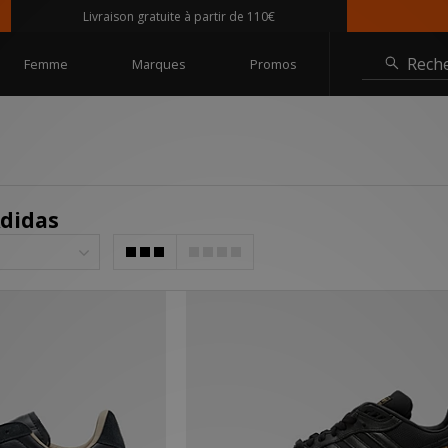
Livraison gratuite à partir de 110€
@siz
Rech
Femme
Marques
Promos
didas