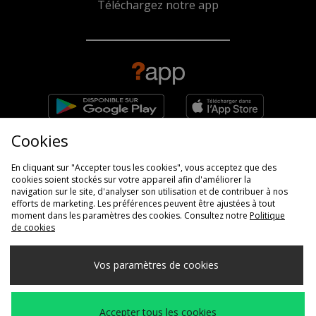
Téléchargez notre app
Cookies
Inscrivez-vous pour bénéficier d'une réduction de
10%*
En cliquant sur "Accepter tous les cookies", vous acceptez que des
cookies soient stockés sur votre appareil afin d'améliorer la
navigation sur le site, d'analyser son utilisation et de contribuer à nos
efforts de marketing. Les préférences peuvent être ajustées à tout
moment dans les paramètres des cookies. Consultez notre
Politique
En saisissant votre adresse e-mail, vous acceptez de recevoir des
de cookies
communications de la part du groupe size>. Pour plus de détails sur la
manière dont nous utilisons vos informations, consultez notre
politique de
confidentialité
.
Vos paramètres de cookies
Accepter tous les cookies