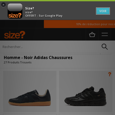
×
Size?
VOIR
size?
OFFERT - Sur Google Play
10% de réduction pour nos étudi
Accueil
Homme
Chaussures
Affiner
Homme - Noir Adidas Chaussures
27 Produits Trouvés