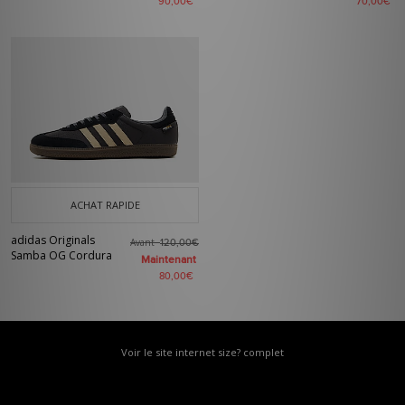
90,00€
70,00€
ACHAT RAPIDE
adidas Originals
Avant
120,00€
Samba OG Cordura
Maintenant
80,00€
Voir le site internet size? complet