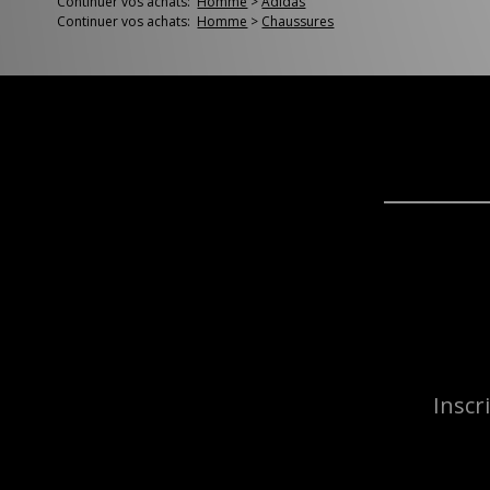
Continuer vos achats:
Homme
>
Adidas
Continuer vos achats:
Homme
>
Chaussures
Inscr