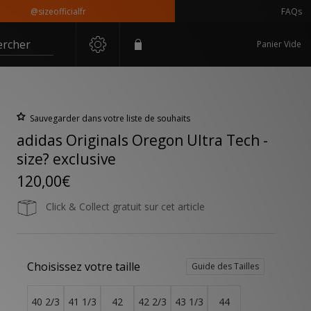
@sizeofficialfr
FAQs
ercher
Panier Vide
Sauvegarder dans votre liste de souhaits
adidas Originals Oregon Ultra Tech -
size? exclusive
120,00€
Click & Collect gratuit sur cet article
Choisissez votre taille
Guide des Tailles
40 2/3
41 1/3
42
42 2/3
43 1/3
44