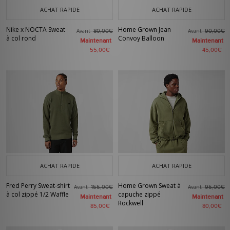
ACHAT RAPIDE
ACHAT RAPIDE
Nike x NOCTA Sweat
Home Grown Jean
Avant
Avant
80,00€
90,00€
à col rond
Convoy Balloon
Maintenant
Maintenant
55,00€
45,00€
ACHAT RAPIDE
ACHAT RAPIDE
Fred Perry Sweat-shirt
Home Grown Sweat à
Avant
Avant
155,00€
95,00€
à col zippé 1/2 Waffle
capuche zippé
Maintenant
Maintenant
Rockwell
85,00€
80,00€