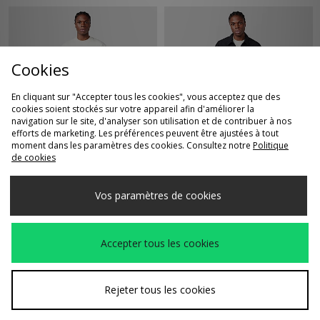
Cookies
En cliquant sur "Accepter tous les cookies", vous acceptez que des
cookies soient stockés sur votre appareil afin d'améliorer la
navigation sur le site, d'analyser son utilisation et de contribuer à nos
efforts de marketing. Les préférences peuvent être ajustées à tout
ACHAT RAPIDE
ACHAT RAPIDE
moment dans les paramètres des cookies. Consultez notre
Politique
de cookies
Fred Perry
Fred Perry
Avant
Avant
70,00€
175,00€
Embroidered Panel T-
Surchemise à poches
Maintenant
Maintenant
Shirt
en ripstop
Vos paramètres de cookies
50,00€
120,00€
Accepter tous les cookies
Rejeter tous les cookies