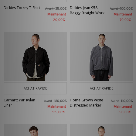
Dickies Torrey T-Shirt
Dickies Jean 958
Avant
Avant
35,00€
100,00€
Baggy Straight Work
Maintenant
Maintenant
20,00€
70,00€
ACHAT RAPIDE
ACHAT RAPIDE
Carhartt WIP Kylan
Home Grown Veste
Avant
Avant
180,00€
110,00€
Liner
Distressed Marker
Maintenant
Maintenant
135,00€
50,00€