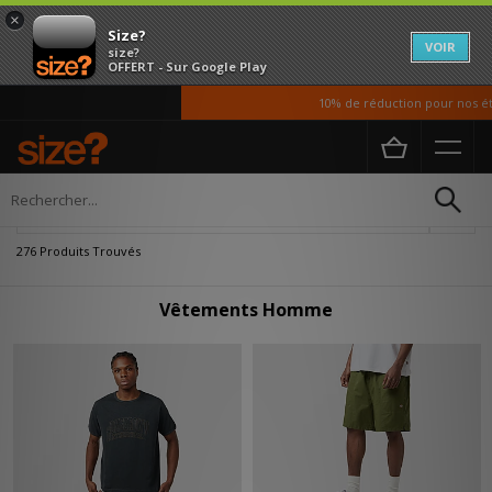
×
Size?
VOIR
size?
OFFERT - Sur Google Play
10% de réduction pour nos étudiants
Accueil
Homme
Vetements
Affiner
276 Produits Trouvés
Vêtements Homme