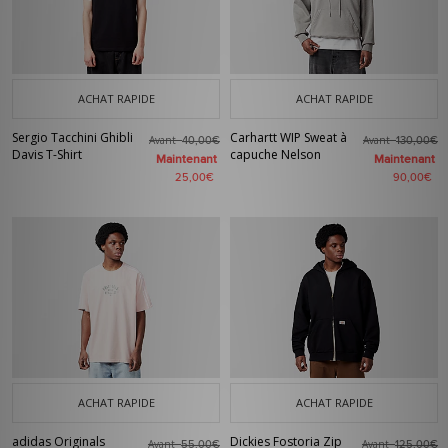
ACHAT RAPIDE
ACHAT RAPIDE
Sergio Tacchini Ghibli
Carhartt WIP Sweat à
Avant
Avant
40,00€
130,00€
Davis T-Shirt
capuche Nelson
Maintenant
Maintenant
25,00€
90,00€
ACHAT RAPIDE
ACHAT RAPIDE
adidas Originals
Dickies Fostoria Zip
Avant
Avant
55,00€
125,00€