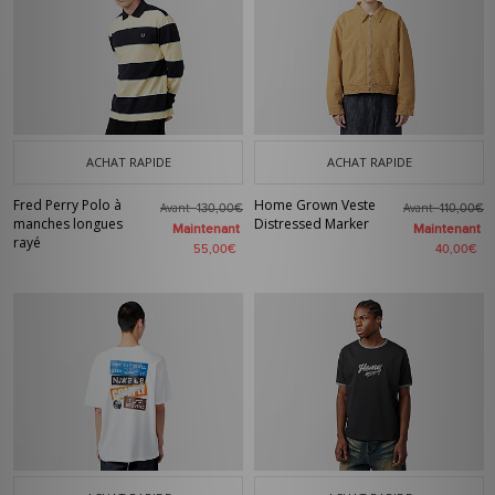
ACHAT RAPIDE
ACHAT RAPIDE
Fred Perry Polo à
Home Grown Veste
Avant
Avant
130,00€
110,00€
manches longues
Distressed Marker
Maintenant
Maintenant
rayé
55,00€
40,00€