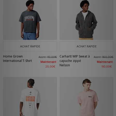
ACHAT RAPIDE
ACHAT RAPIDE
Home Grown
Carhartt WIP Sweat à
Avant
Avant
40,00€
160,00€
International T-Shirt
capuche zippé
Maintenant
Maintenant
Nelson
25,00€
110,00€