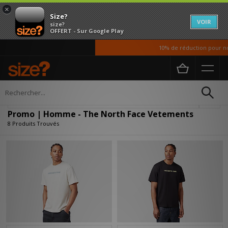
×
Size?
VOIR
size?
OFFERT - Sur Google Play
10% de réduction pour nos 
Accueil
Homme
Vetements
Affiner
Promo | Homme - The North Face Vetements
8 Produits Trouvés