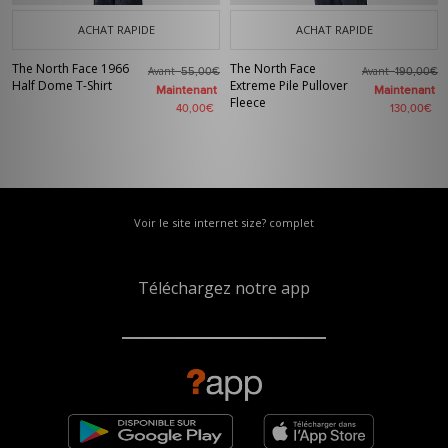
ACHAT RAPIDE
ACHAT RAPIDE
The North Face 1966
The North Face
Avant
Avant
55,00€
190,00€
Half Dome T-Shirt
Extreme Pile Pullover
Maintenant
Maintenant
Fleece
40,00€
130,00€
Voir le site internet size? complet
Téléchargez notre app