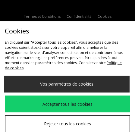
Termes et Conditions
Confidentialité
Cookies
Paramètres des cookies
Contactez-nous
Cookies
Politique d'avis en ligne
Modern Slavery Statement
En cliquant sur "Accepter tous les cookies", vous acceptez que des
cookies soient stockés sur votre appareil afin d'améliorer la
navigation sur le site, d'analyser son utilisation et de contribuer à nos
efforts de marketing. Les préférences peuvent être ajustées à tout
moment dans les paramètres des cookies. Consultez notre
Politique
de cookies
Livraison Vers
Vos paramètres de cookies
France
Nous acceptons les méthodes de paiement suivantes
Accepter tous les cookies
Voir le site internet de l'entreprise
www.jdplc.com
Rejeter tous les cookies
Copyright © 2026 JD Sports Fashion Plc, Tous droits réservés.