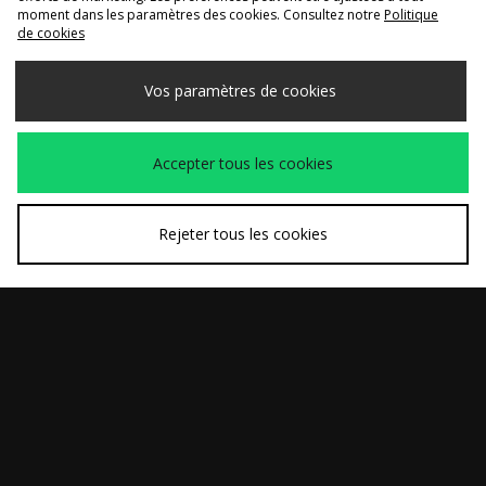
moment dans les paramètres des cookies. Consultez notre
Politique
de cookies
Vos paramètres de cookies
ACHAT RAPIDE
ACHAT RAPIDE
Accepter tous les cookies
adidas Originals
adidas Originals
70,00€
120,00€
Short en jean Firebird
Veste de survêtement
Denim
Beckenbauer
Rejeter tous les cookies
Premium
ACHAT RAPIDE
ACHAT RAPIDE