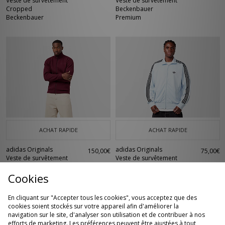
Veste de survêtement
Veste de survêtement
Cropped
Beckenbauer
Beckenbauer
Premium
ACHAT RAPIDE
ACHAT RAPIDE
adidas Originals
adidas Originals
150,00€
75,00€
Veste de survêtement
Veste de survêtement
Munich 93
Adicolor Classics
Cookies
Firebird
En cliquant sur "Accepter tous les cookies", vous acceptez que des
cookies soient stockés sur votre appareil afin d'améliorer la
navigation sur le site, d'analyser son utilisation et de contribuer à nos
efforts de marketing. Les préférences peuvent être ajustées à tout