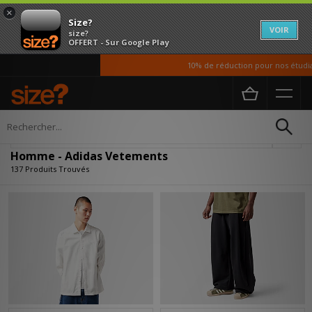
×
Size?
VOIR
size?
OFFERT - Sur Google Play
10% de réduction pour nos étudiants
Accueil
Homme
Vetements
Affiner
Homme - Adidas Vetements
137 Produits Trouvés