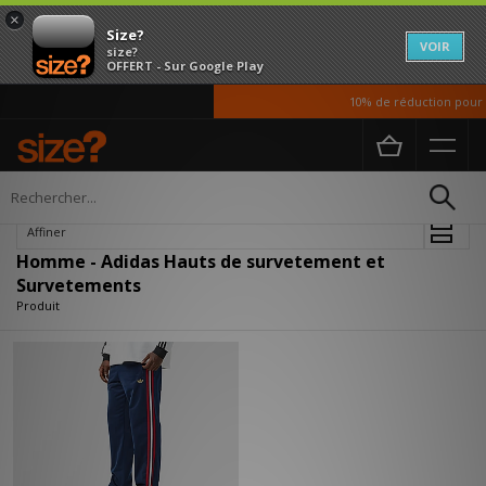
×
Size?
VOIR
size?
OFFERT - Sur Google Play
10% de réduction pour n
Accueil
Homme
Vetements
Hauts de survetement et Survetements
Affiner
Homme - Adidas Hauts de survetement et
Survetements
Produit