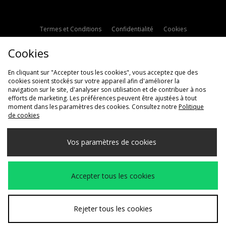
Termes et Conditions
Confidentialité
Cookies
Paramètres des cookies
Contactez-nous
Cookies
Politique d'avis en ligne
Modern Slavery Statement
En cliquant sur "Accepter tous les cookies", vous acceptez que des
cookies soient stockés sur votre appareil afin d'améliorer la
navigation sur le site, d'analyser son utilisation et de contribuer à nos
efforts de marketing. Les préférences peuvent être ajustées à tout
moment dans les paramètres des cookies. Consultez notre
Politique
de cookies
Livraison Vers
Vos paramètres de cookies
France
Nous acceptons les méthodes de paiement suivantes
Accepter tous les cookies
Voir le site internet de l'entreprise
www.jdplc.com
Rejeter tous les cookies
Copyright © 2026 JD Sports Fashion Plc, Tous droits réservés.