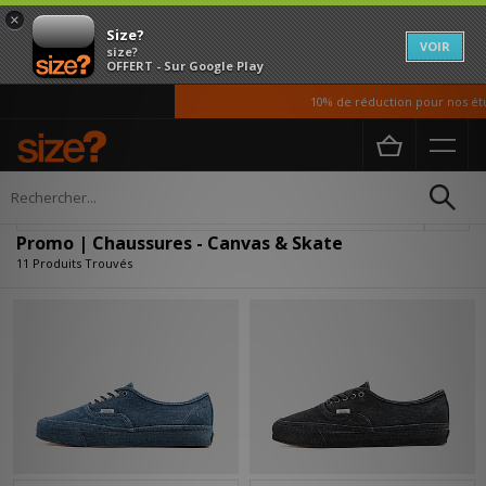
×
Size?
VOIR
size?
OFFERT - Sur Google Play
10% de réduction pour nos étudi
Accueil
Homme
Chaussures
Affiner
Promo | Chaussures - Canvas & Skate
11 Produits Trouvés