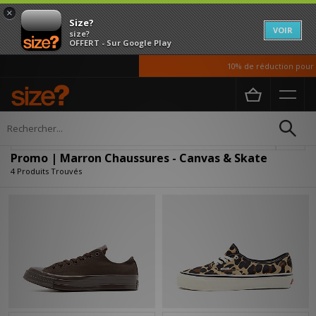
×
Size?
VOIR
size?
OFFERT - Sur Google Play
10% de réduction pour no
Accueil
Homme
Chaussures
Affiner
Promo | Marron Chaussures - Canvas & Skate
4 Produits Trouvés