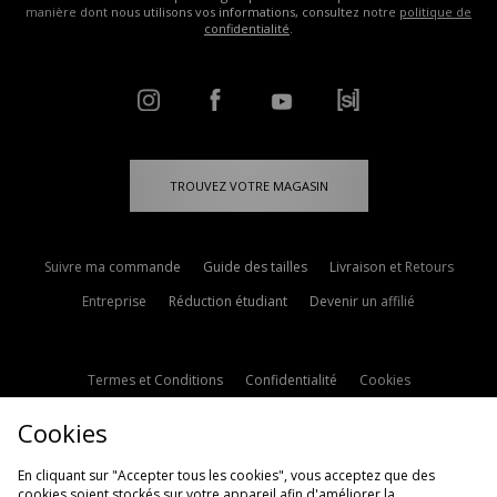
manière dont nous utilisons vos informations, consultez notre
politique de
confidentialité
.
TROUVEZ VOTRE MAGASIN
Suivre ma commande
Guide des tailles
Livraison et Retours
Entreprise
Réduction étudiant
Devenir un affilié
Termes et Conditions
Confidentialité
Cookies
Paramètres des cookies
Contactez-nous
Cookies
Politique d'avis en ligne
Modern Slavery Statement
En cliquant sur "Accepter tous les cookies", vous acceptez que des
cookies soient stockés sur votre appareil afin d'améliorer la