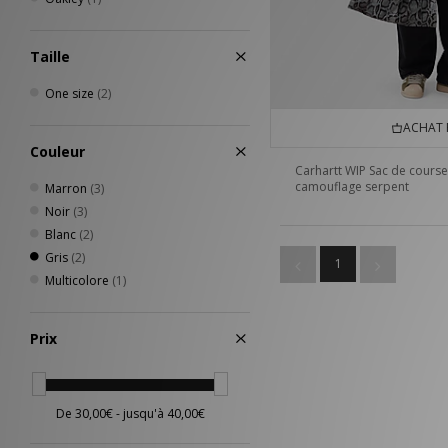
Taille
One size
(2)
ACHAT 
Couleur
Carhartt WIP Sac de cours
camouflage serpent
Marron
(3)
Noir
(3)
Blanc
(2)
Gris
(2)
1
Multicolore
(1)
Prix