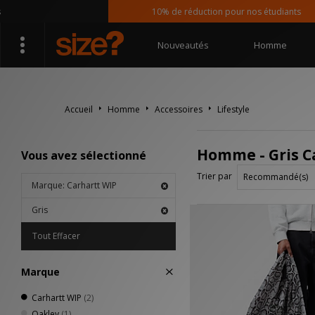
10% de réduction pour nos étudiants
Nouveautés
Homme
Accueil
Homme
Accessoires
Lifestyle
Homme - Gris Ca
Vous avez sélectionné
Trier par
Marque: Carhartt WIP
Gris
Tout Effacer
Marque
Carhartt WIP
(2)
Oakley
(1)