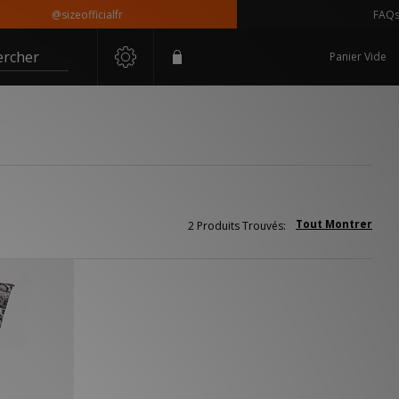
@sizeofficialfr
FAQs
ercher
Panier Vide
Tout Montrer
2 Produits Trouvés: