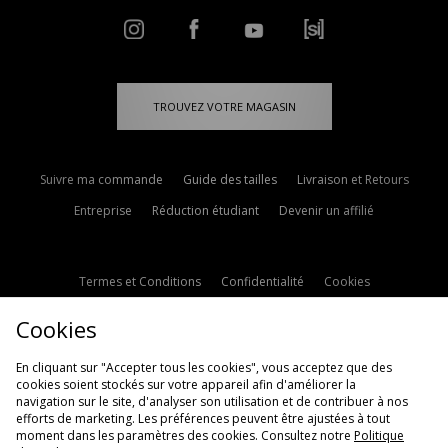
TROUVEZ VOTRE MAGASIN
Suivre ma commande
Guide des tailles
Livraison et Retours
Entreprise
Réduction étudiant
Devenir un affilié
Termes et Conditions
Confidentialité
Cookies
Paramètres des cookies
Contactez-nous
Cookies
Politique d'avis en ligne
Modern Slavery Statement
En cliquant sur "Accepter tous les cookies", vous acceptez que des
cookies soient stockés sur votre appareil afin d'améliorer la
navigation sur le site, d'analyser son utilisation et de contribuer à nos
efforts de marketing. Les préférences peuvent être ajustées à tout
moment dans les paramètres des cookies. Consultez notre
Politique