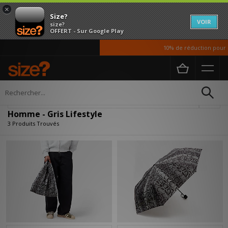
×
Size?
VOIR
size?
OFFERT - Sur Google Play
10% de réduction pour n
Accueil
Homme
Accessoires
Lifestyle
Affiner
Homme - Gris Lifestyle
3 Produits Trouvés