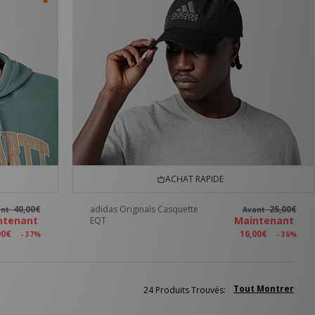
ACHAT RAPIDE
40,00€
adidas Originals Casquette
25,00€
ant
Avant
ntenant
Maintenant
EQT
00€
16,00€
- 37%
- 36%
Tout Montrer
24 Produits Trouvés: