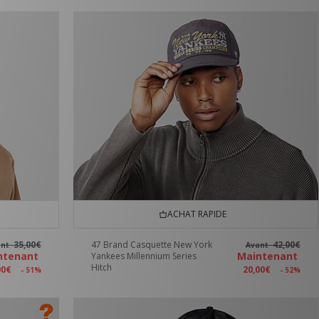
ACHAT RAPIDE
35,00€
47 Brand Casquette New York
42,00€
ant
Avant
ntenant
Maintenant
Yankees Millennium Series
Hitch
00€
20,00€
- 51%
- 52%