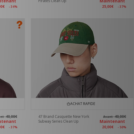
ntenant
Maintenant
Pirates Clean Up
00€
25,00€
- 34%
- 37%
ACHAT RAPIDE
40,00€
47 Brand Casquette New York
40,00€
ant
Avant
ntenant
Maintenant
Subway Series Clean Up
00€
20,00€
- 37%
- 50%