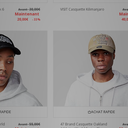
k 6
30,00€
VISIT Casquette Kilimanjaro
Avant
Av
Maintenant
Mai
20,00€
40,
- 33%
RAPIDE
ACHAT RAPIDE
rld
55,00€
47 Brand Casquette Oakland
Avant
Av