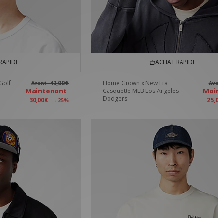
RAPIDE
ACHAT RAPIDE
Golf
40,00€
Home Grown x New Era
Avant
Av
Maintenant
Mai
Casquette MLB Los Angeles
Dodgers
30,00€
25,
- 25%