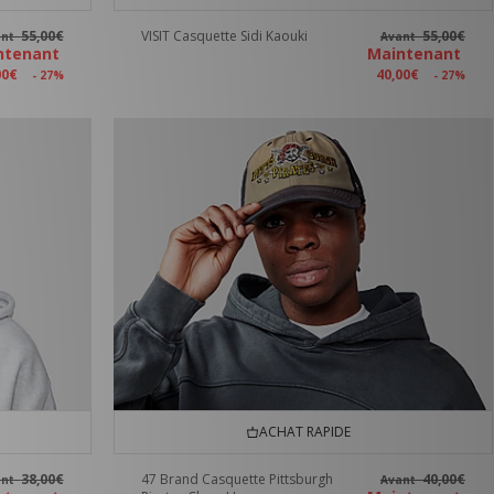
55,00€
VISIT Casquette Sidi Kaouki
55,00€
ant
Avant
ntenant
Maintenant
00€
40,00€
- 27%
- 27%
ACHAT RAPIDE
38,00€
47 Brand Casquette Pittsburgh
40,00€
ant
Avant