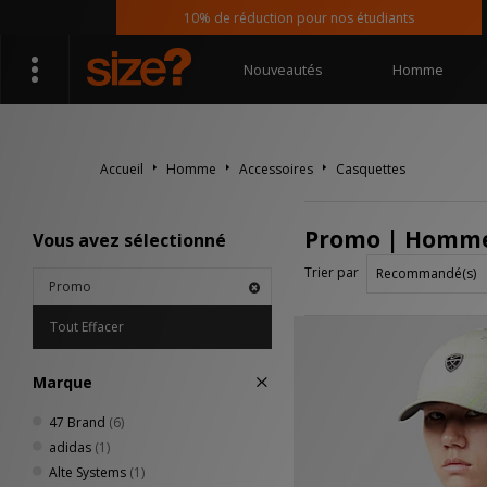
10% de réduction pour nos étudiants
Nouveautés
Homme
Accueil
Homme
Accessoires
Casquettes
Promo | Homme
Vous avez sélectionné
Trier par
Promo
Tout Effacer
Marque
47 Brand
(6)
adidas
(1)
Alte Systems
(1)