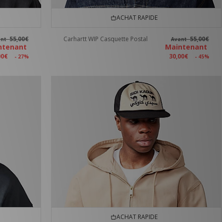
ACHAT RAPIDE
55,00€
Carhartt WIP Casquette Postal
55,00€
ant
Avant
ntenant
Maintenant
00€
30,00€
- 27%
- 45%
ACHAT RAPIDE