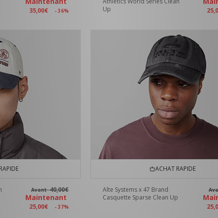
Maintenant
Mai
Athletics World Series Clean
Up
35,00€
25,
- 36%
RAPIDE
ACHAT RAPIDE
n
40,00€
Alte Systems x 47 Brand
Avant
Av
Maintenant
Mai
Casquette Sparse Clean Up
25,00€
25,
- 37%