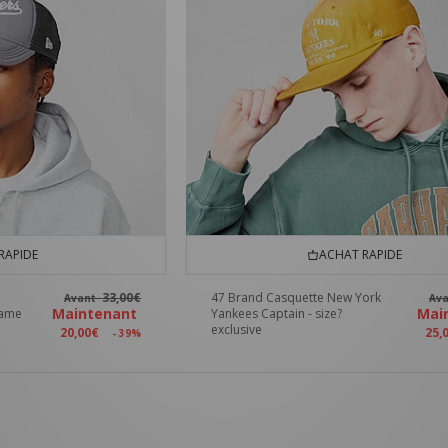
RAPIDE
ACHAT RAPIDE
33,00€
47 Brand Casquette New York
Avant
Av
Maintenant
Mai
rame
Yankees Captain - size?
exclusive
20,00€
25,
- 39%