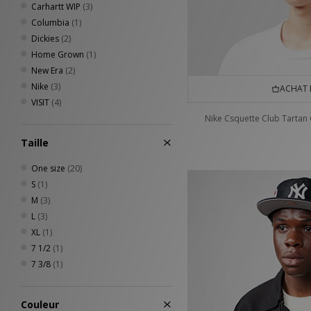
Carhartt WIP
(3)
Columbia
(1)
Dickies
(2)
Home Grown
(1)
New Era
(2)
Nike
(3)
ACHAT 
VISIT
(4)
Nike Csquette Club Tartan 
Taille
One size
(20)
S
(1)
M
(3)
L
(3)
XL
(1)
7 1/2
(1)
7 3/8
(1)
Couleur