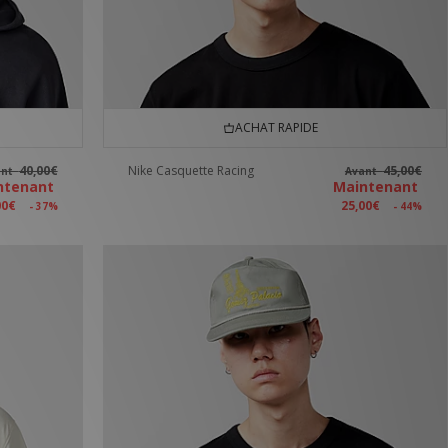
ACHAT RAPIDE
40,00€
Nike Casquette Racing
45,00€
ant
Avant
ntenant
Maintenant
00€
25,00€
- 37%
- 44%