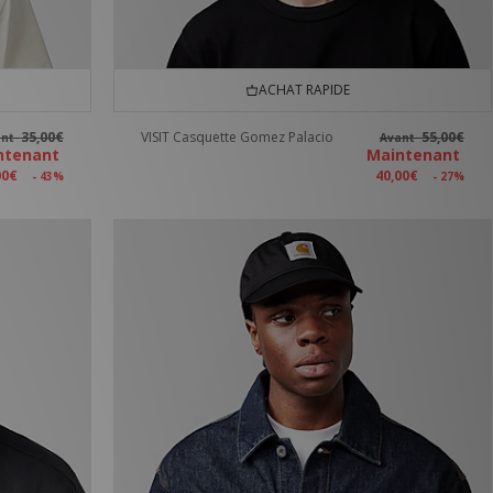
ACHAT RAPIDE
35,00€
VISIT Casquette Gomez Palacio
55,00€
ant
Avant
ntenant
Maintenant
00€
40,00€
- 43%
- 27%