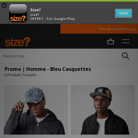
×
Size?
VOIR
size?
OFFERT - Sur Google Play
10% de réduction pour no
Accueil
Homme
Accessoires
Casquettes
Affiner
Promo | Homme - Bleu Casquettes
6 Produits Trouvés