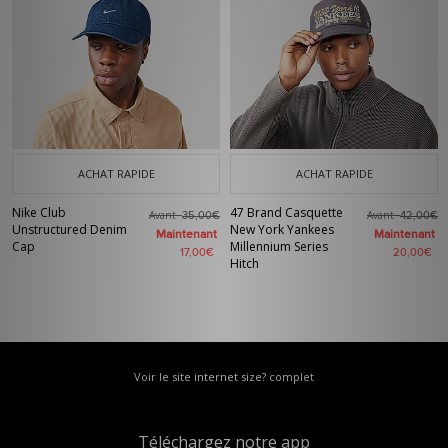
ACHAT RAPIDE
ACHAT RAPIDE
Nike Club
47 Brand Casquette
Avant
Avant
35,00€
42,00€
Unstructured Denim
New York Yankees
Maintenant
Maintenant
Cap
Millennium Series
17,00€
20,00€
Hitch
Voir le site internet size? complet
Téléchargez notre app