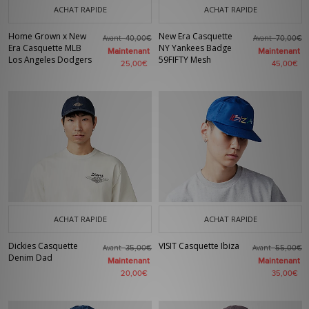
ACHAT RAPIDE
ACHAT RAPIDE
Home Grown x New
New Era Casquette
Avant
Avant
40,00€
70,00€
Era Casquette MLB
NY Yankees Badge
Maintenant
Maintenant
Los Angeles Dodgers
59FIFTY Mesh
25,00€
45,00€
ACHAT RAPIDE
ACHAT RAPIDE
Dickies Casquette
VISIT Casquette Ibiza
Avant
Avant
35,00€
55,00€
Denim Dad
Maintenant
Maintenant
20,00€
35,00€