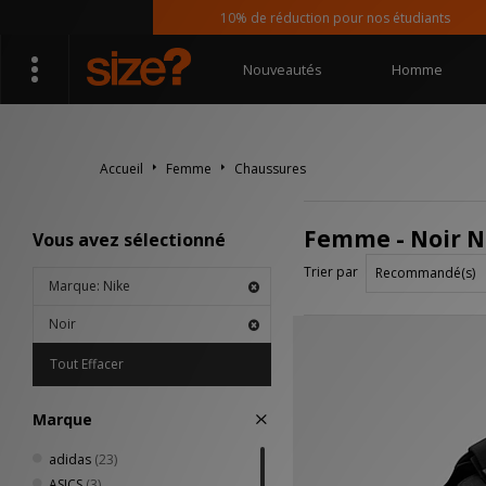
10% de réduction pour nos étudiants
Nouveautés
Homme
Accueil
Femme
Chaussures
Femme - Noir N
Vous avez sélectionné
Trier par
Marque: Nike
Noir
Tout Effacer
Marque
adidas
(23)
ASICS
(3)