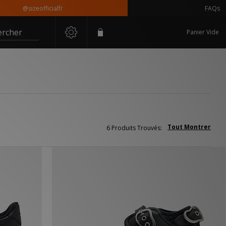
@sizeofficialfr
FAQs
ercher
Panier Vide
Tout Montrer
6 Produits Trouvés: