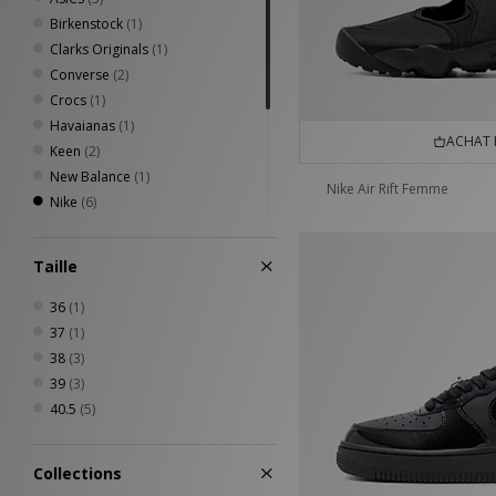
Birkenstock
(1)
Clarks Originals
(1)
Converse
(2)
Crocs
(1)
Havaianas
(1)
ACHAT 
Keen
(2)
New Balance
(1)
Nike Air Rift Femme
Nike
(6)
PUMA
(4)
Reebok
(1)
Taille
Salomon
(4)
Saucony
(1)
36
(1)
Scarpa
(1)
37
(1)
UGG
(4)
38
(3)
Vans
(1)
39
(3)
40.5
(5)
Collections