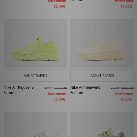
Maintenant
Maintenant
85,00€
70,00€
ACHAT RAPIDE
ACHAT RAPIDE
Nike Air Rejuven8
Nike Air Rejuven8
Avant
Avant
130,00€
130,00€
Femme
Femme
Maintenant
Maintenant
70,00€
70,00€