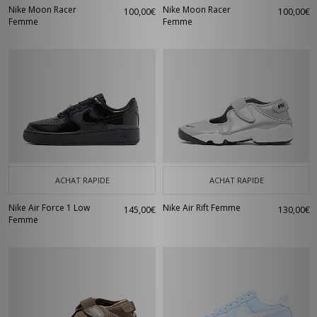
Nike Moon Racer
Nike Moon Racer
100,00€
100,00€
Femme
Femme
ACHAT RAPIDE
ACHAT RAPIDE
Nike Air Force 1 Low
Nike Air Rift Femme
145,00€
130,00€
Femme