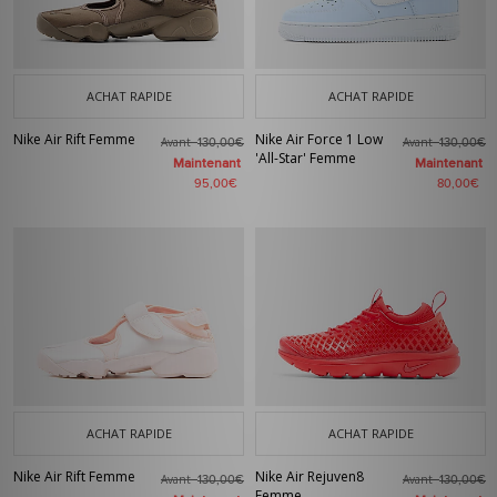
ACHAT RAPIDE
ACHAT RAPIDE
Nike Air Rift Femme
Nike Air Force 1 Low
Avant
Avant
130,00€
130,00€
'All-Star' Femme
Maintenant
Maintenant
95,00€
80,00€
ACHAT RAPIDE
ACHAT RAPIDE
Nike Air Rift Femme
Nike Air Rejuven8
Avant
Avant
130,00€
130,00€
Femme