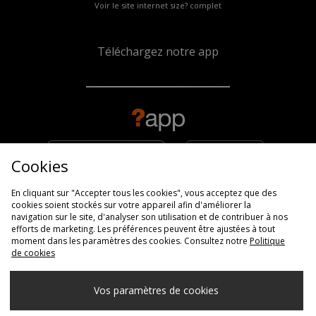
Voir le site internet size? complet
Téléchargez notre app
Cookies
En cliquant sur "Accepter tous les cookies", vous acceptez que des
Inscrivez-vous pour bénéficier d'une réduction de
10%*
cookies soient stockés sur votre appareil afin d'améliorer la
navigation sur le site, d'analyser son utilisation et de contribuer à nos
efforts de marketing. Les préférences peuvent être ajustées à tout
moment dans les paramètres des cookies. Consultez notre
Politique
de cookies
En saisissant votre adresse e-mail, vous acceptez de recevoir des
communications de la part du groupe size>. Pour plus de détails sur la
manière dont nous utilisons vos informations, consultez notre
politique de
Vos paramètres de cookies
confidentialité
.