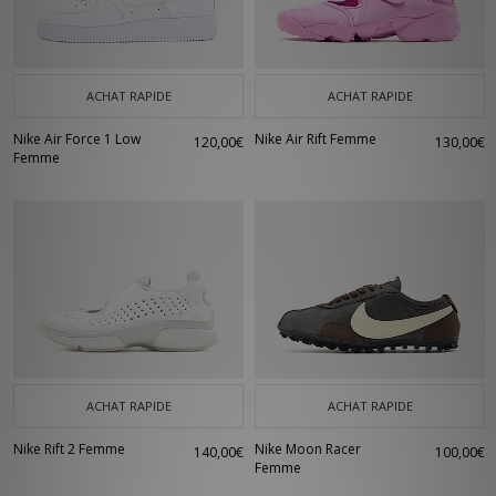
ACHAT RAPIDE
ACHAT RAPIDE
Nike Air Force 1 Low
Nike Air Rift Femme
120,00€
130,00€
Femme
ACHAT RAPIDE
ACHAT RAPIDE
Nike Rift 2 Femme
Nike Moon Racer
140,00€
100,00€
Femme