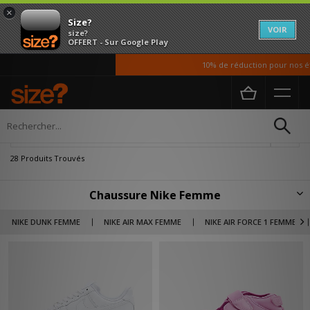
×
Size?
VOIR
size?
OFFERT - Sur Google Play
10% de réduction pour nos étudia
Accueil
Femme
Chaussures
Affiner
28 Produits Trouvés
Chaussure Nike Femme
Retrouvez toutes les chaussures Nike pour femme dans cette sélection
NIKE DUNK FEMME
NIKE AIR MAX FEMME
NIKE AIR FORCE 1 FEMME
signée Size?. Vous pourrez choisir parmi les baskets les plus
incontournables de la marque, comme les AF1, les Air Max, les Blazer ou
encore les Cortez, mais vous pourrez aussi opter pour des claquettes et
autres sandales de qualité premium.