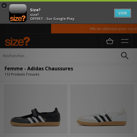
×
Size?
VOIR
size?
OFFERT - Sur Google Play
10% de réduction pour nos étudiant
Accueil
Femme
Chaussures
Affiner
Femme - Adidas Chaussures
113 Produits Trouvés