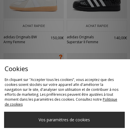
ACHAT RAPIDE
ACHAT RAPIDE
adidas Originals BW
adidas Originals
150,00€
140,00€
Army Femme
Superstar II Femme
Cookies
En cliquant sur "Accepter tous les cookies", vous acceptez que des
cookies soient stockés sur votre appareil afin d'améliorer la
navigation sur le site, d'analyser son utilisation et de contribuer à nos
efforts de marketing. Les préférences peuvent être ajustées à tout
moment dans les paramètres des cookies. Consultez notre
Politique
de cookies
ACHAT RAPIDE
ACHAT RAPIDE
adidas Originals
adidas Originals
120,00€
110,00€
Vos paramètres de cookies
Glasgow '90's City
Taekwondo Mei
Series'- size?
Ballet Femme