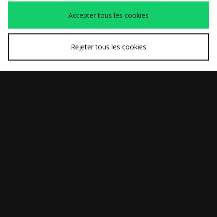
exclusive Femme
Accepter tous les cookies
Rejeter tous les cookies
ACHAT RAPIDE
ACHAT RAPIDE
adidas Originals
adidas Originals Stan
90,00€
100,00€
Ghost Sprint Ballet
Smith Lo Pro Ballet
Femme
Femme