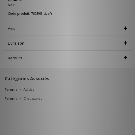
Noir
Code produit: 760895_sizefr
Avis
Livraison
Retours
Catégories Associés
Femme
Adidas
Femme
Chaussures