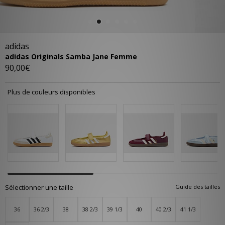
adidas
adidas Originals Samba Jane Femme
90,00€
Plus de couleurs disponibles
Sélectionner une taille
Guide des tailles
36
36 2/3
38
38 2/3
39 1/3
40
40 2/3
41 1/3