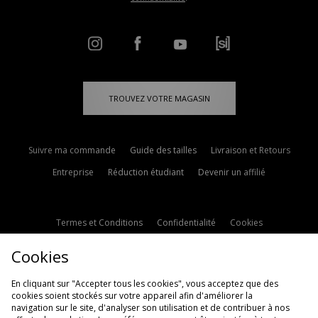
TROUVEZ VOTRE MAGASIN
Suivre ma commande
Guide des tailles
Livraison et Retours
Entreprise
Réduction étudiant
Devenir un affilié
Termes et Conditions
Confidentialité
Cookies
Paramètres des cookies
Contactez-nous
Cookies
Politique d'avis en ligne
Modern Slavery Statement
En cliquant sur "Accepter tous les cookies", vous acceptez que des
cookies soient stockés sur votre appareil afin d'améliorer la
navigation sur le site, d'analyser son utilisation et de contribuer à nos