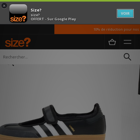
×
Size?
VOIR
size?
OFFERT - Sur Google Play
10% de réduction pour nos ét
Accueil
Femme
Chaussures