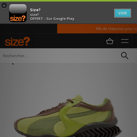
×
Size?
VOIR
size?
OFFERT - Sur Google Play
10% de réduction pour nos 
Accueil
Homme
Chaussures