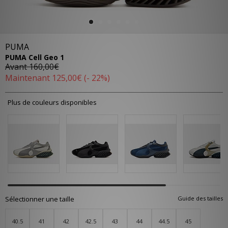
PUMA
PUMA Cell Geo 1
Avant
160,00€
Maintenant
125,00€
(- 22%)
Plus de couleurs disponibles
Sélectionner une taille
Guide des tailles
40.5
41
42
42.5
43
44
44.5
45