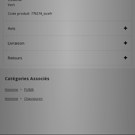
Vert
Code produit: 779274_sizefr
Avis
Livraison
Retours
Catégories Associés
Homme
PUMA
Homme
Chaussures