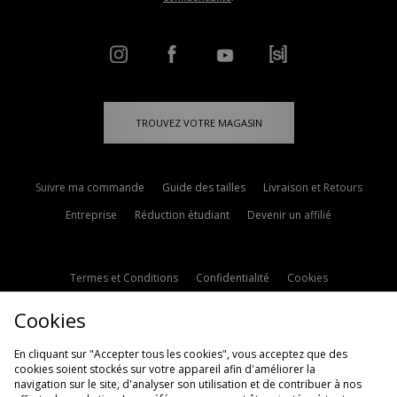
TROUVEZ VOTRE MAGASIN
Suivre ma commande
Guide des tailles
Livraison et Retours
Entreprise
Réduction étudiant
Devenir un affilié
Termes et Conditions
Confidentialité
Cookies
Paramètres des cookies
Contactez-nous
Cookies
Politique d'avis en ligne
Modern Slavery Statement
En cliquant sur "Accepter tous les cookies", vous acceptez que des
cookies soient stockés sur votre appareil afin d'améliorer la
navigation sur le site, d'analyser son utilisation et de contribuer à nos