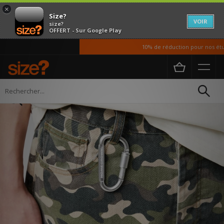
×
Size?
VOIR
size?
OFFERT - Sur Google Play
10% de réduction pour nos étudi
Accueil
Homme
Vetements
Shorts