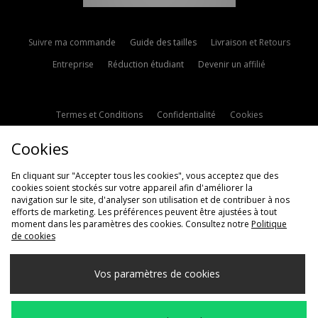
Suivre ma commande
Guide des tailles
Livraison et Retours
Entreprise
Réduction étudiant
Devenir un affilié
Termes et Conditions
Confidentialité
Cookies
Paramètres des cookies
Contactez-nous
Cookies
Politique d'avis en ligne
Modern Slavery Statement
En cliquant sur "Accepter tous les cookies", vous acceptez que des
cookies soient stockés sur votre appareil afin d'améliorer la
navigation sur le site, d'analyser son utilisation et de contribuer à nos
efforts de marketing. Les préférences peuvent être ajustées à tout
moment dans les paramètres des cookies. Consultez notre
Politique
de cookies
Livraison Vers
Vos paramètres de cookies
France
Nous acceptons les méthodes de paiement suivantes