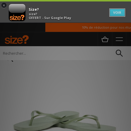
×
Size?
VOIR
size?
OFFERT - Sur Google Play
10% de réduction pour nos étudi
Accueil
Femme
Chaussures