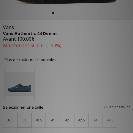
Vans
Vans Authentic 44 Denim
Avant
100,00€
Maintenant
50,00€
(- 50%)
Plus de couleurs disponibles
Sélectionner une taille
Guide des tailles
38.5
39
40.5
41
42
42.5
44
44.5