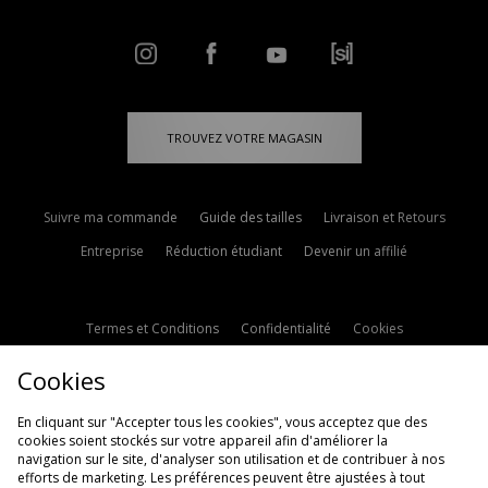
TROUVEZ VOTRE MAGASIN
Suivre ma commande
Guide des tailles
Livraison et Retours
Entreprise
Réduction étudiant
Devenir un affilié
Termes et Conditions
Confidentialité
Cookies
Paramètres des cookies
Contactez-nous
Cookies
Politique d'avis en ligne
Modern Slavery Statement
En cliquant sur "Accepter tous les cookies", vous acceptez que des
cookies soient stockés sur votre appareil afin d'améliorer la
navigation sur le site, d'analyser son utilisation et de contribuer à nos
efforts de marketing. Les préférences peuvent être ajustées à tout