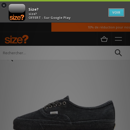
×
Size?
VOIR
size?
OFFERT - Sur Google Play
10% de réduction pour nos ét
Accueil
Homme
Chaussures