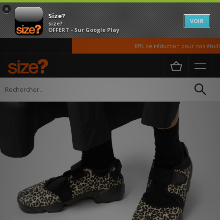
×
Size?
VOIR
size?
OFFERT - Sur Google Play
10% de réduction pour nos étudian
Accueil
Femme
Chaussures