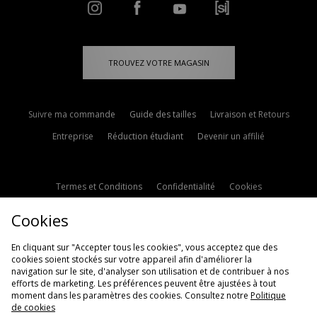
TROUVEZ VOTRE MAGASIN
Suivre ma commande
Guide des tailles
Livraison et Retours
Entreprise
Réduction étudiant
Devenir un affilié
Termes et Conditions
Confidentialité
Cookies
Paramètres des cookies
Contactez-nous
Cookies
Politique d'avis en ligne
Modern Slavery Statement
En cliquant sur "Accepter tous les cookies", vous acceptez que des
cookies soient stockés sur votre appareil afin d'améliorer la
navigation sur le site, d'analyser son utilisation et de contribuer à nos
efforts de marketing. Les préférences peuvent être ajustées à tout
moment dans les paramètres des cookies. Consultez notre
Politique
de cookies