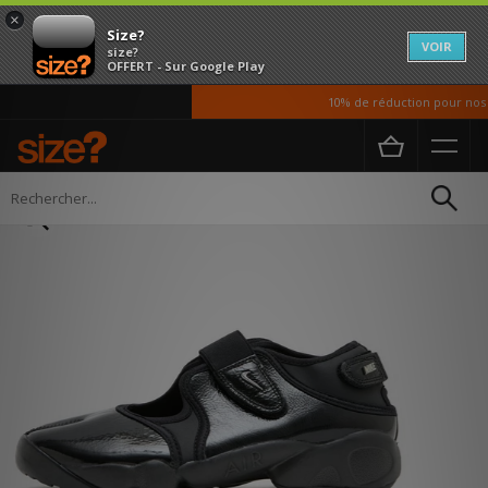
×
Size?
VOIR
size?
OFFERT - Sur Google Play
10% de réduction pour nos ét
Accueil
Femme
Chaussures