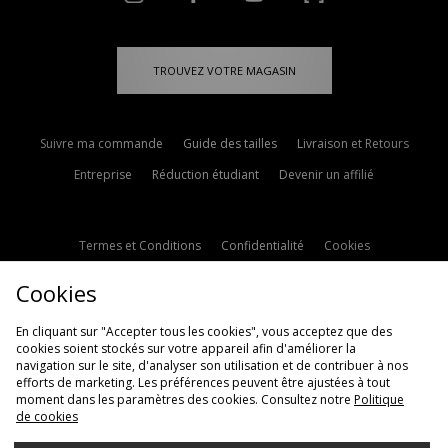
TROUVEZ VOTRE MAGASIN
Suivre ma commande
Guide des tailles
Livraison et Retours
Entreprise
Réduction étudiant
Devenir un affilié
Termes et Conditions
Confidentialité
Cookies
Paramètres des cookies
Contactez-nous
Cookies
Politique d'avis en ligne
Modern Slavery Statement
En cliquant sur "Accepter tous les cookies", vous acceptez que des
cookies soient stockés sur votre appareil afin d'améliorer la
navigation sur le site, d'analyser son utilisation et de contribuer à nos
efforts de marketing. Les préférences peuvent être ajustées à tout
moment dans les paramètres des cookies. Consultez notre
Politique
de cookies
Livraison Vers