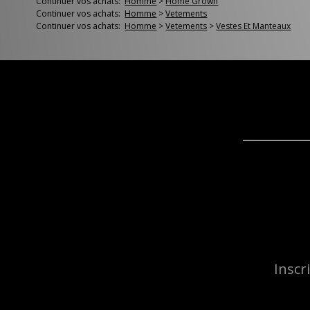
Continuer vos achats:
Homme
>
Home Grown
Continuer vos achats:
Homme
>
Vetements
Continuer vos achats:
Homme
>
Vetements
>
Vestes Et Manteaux
Inscr