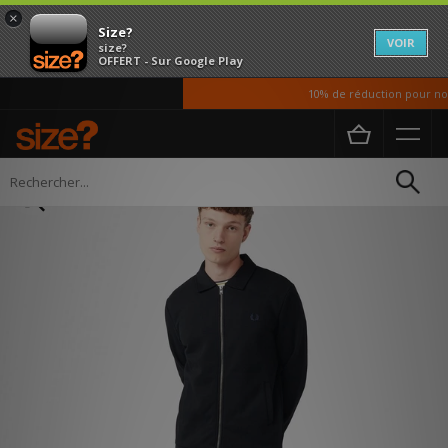
×
Size?
VOIR
size?
OFFERT - Sur Google Play
10% de réduction pour nos 
Accueil
Homme
Vetements
Pulls et Gilets