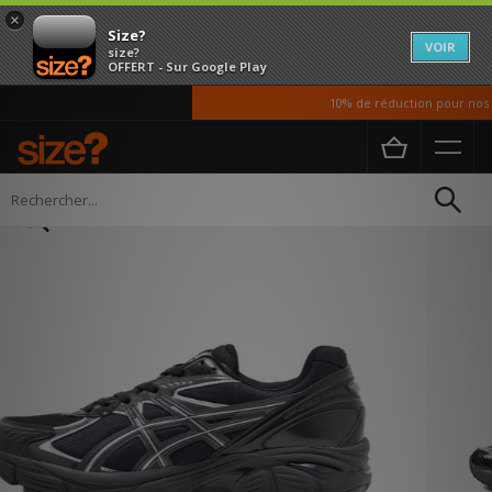
×
Size?
VOIR
size?
OFFERT - Sur Google Play
10% de réduction pour nos ét
Accueil
Homme
Chaussures