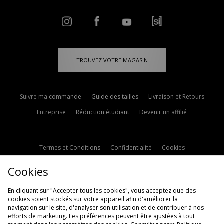
TROUVEZ VOTRE MAGASIN
Suivre ma commande
Guide des tailles
Livraison et Retours
Entreprise
Réduction étudiant
Devenir un affilié
Termes et Conditions
Confidentialité
Cookies
Paramètres des cookies
Contactez-nous
Cookies
Politique d'avis en ligne
Modern Slavery Statement
En cliquant sur "Accepter tous les cookies", vous acceptez que des
cookies soient stockés sur votre appareil afin d'améliorer la
navigation sur le site, d'analyser son utilisation et de contribuer à nos
efforts de marketing. Les préférences peuvent être ajustées à tout