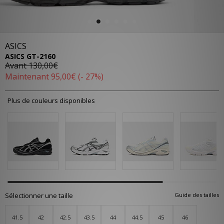
ASICS
ASICS GT-2160
Avant
130,00€
Maintenant
95,00€
(- 27%)
Plus de couleurs disponibles
Sélectionner une taille
Guide des tailles
41.5
42
42.5
43.5
44
44.5
45
46