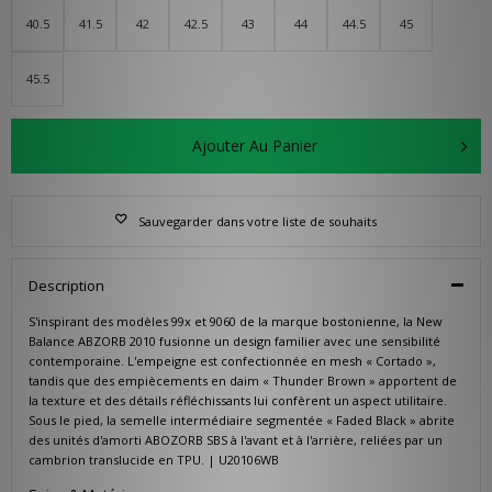
40.5
41.5
42
42.5
43
44
44.5
45
45.5
Ajouter Au Panier
Sauvegarder dans votre liste de souhaits
Description
S'inspirant des modèles 99x et 9060 de la marque bostonienne, la New
Balance ABZORB 2010 fusionne un design familier avec une sensibilité
contemporaine. L'empeigne est confectionnée en mesh « Cortado »,
tandis que des empiècements en daim « Thunder Brown » apportent de
la texture et des détails réfléchissants lui confèrent un aspect utilitaire.
Sous le pied, la semelle intermédiaire segmentée « Faded Black » abrite
des unités d'amorti ABOZORB SBS à l'avant et à l'arrière, reliées par un
cambrion translucide en TPU. | U20106WB