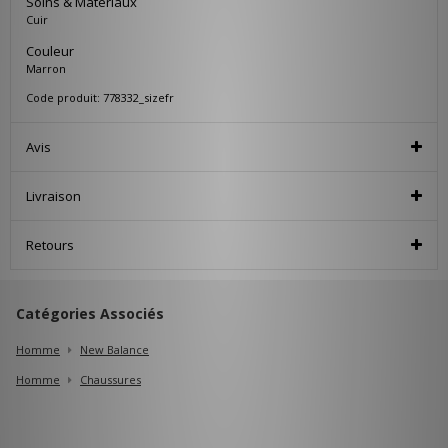
Soins & Matériaux
Cuir
Couleur
Marron
Code produit: 778332_sizefr
Avis
Livraison
Retours
Catégories Associés
Homme
New Balance
Homme
Chaussures