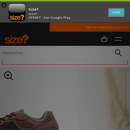
×
Size?
VOIR
size?
OFFERT - Sur Google Play
10% de réduction pour nos étu
Accueil
Homme
Chaussures
Cet article est exclu des promotions