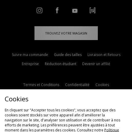
TROUVEZ VOTRE MAGASIN
Suivre ma commande
Guide des tailles
Livraison et Retours
Entreprise
Réduction étudiant
Devenir un affilié
Termes et Conditions
Confidentialité
Cookies
Paramètres des cookies
Contactez-nous
Cookies
Politique d'avis en ligne
Modern Slavery Statement
En cliquant sur "Accepter tous les cookies", vous acceptez que des
cookies soient stockés sur votre appareil afin d'améliorer la
navigation sur le site, d'analyser son utilisation et de contribuer à nos
efforts de marketing. Les préférences peuvent être ajustées à tout
moment dans les paramètres des cookies. Consultez notre
Politique