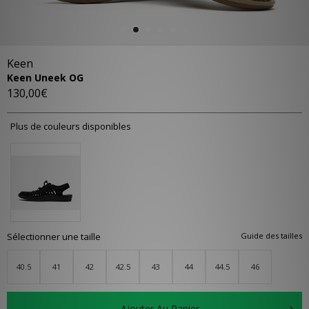
Keen
Keen Uneek OG
130,00€
Plus de couleurs disponibles
Sélectionner une taille
Guide des tailles
40.5
41
42
42.5
43
44
44.5
46
Ajouter Au Panier