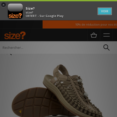
×
Size?
VOIR
size?
OFFERT - Sur Google Play
10% de réduction pour nos étudi
Accueil
Homme
Chaussures