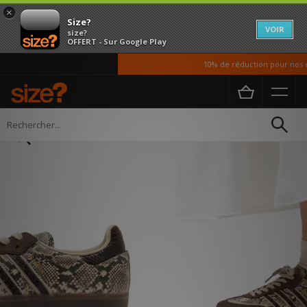
×
Size?
VOIR
size?
OFFERT - Sur Google Play
10% de réduction pour nos ét
Accueil
Femme
Chaussures