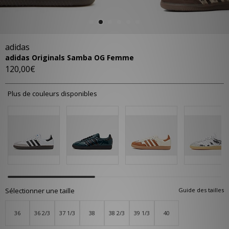
adidas
adidas Originals Samba OG Femme
120,00€
Plus de couleurs disponibles
Sélectionner une taille
Guide des tailles
36
36 2/3
37 1/3
38
38 2/3
39 1/3
40