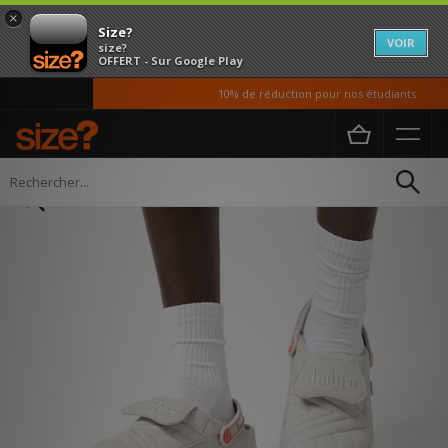
×
Size?
VOIR
size?
OFFERT - Sur Google Play
10% de réduction pour nos étudiants
Accueil
Homme
Chaussures