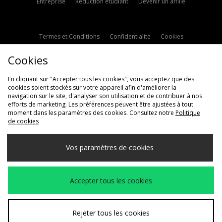
Entreprise
Réduction étudiant
Devenir un affilié
Termes et Conditions
Confidentialité
Cookies
Paramètres des cookies
Contactez-nous
Cookies
Politique d'avis en ligne
Modern Slavery Statement
En cliquant sur "Accepter tous les cookies", vous acceptez que des
cookies soient stockés sur votre appareil afin d'améliorer la
navigation sur le site, d'analyser son utilisation et de contribuer à nos
efforts de marketing. Les préférences peuvent être ajustées à tout
moment dans les paramètres des cookies. Consultez notre
Politique
de cookies
Livraison Vers
Vos paramètres de cookies
France
Nous acceptons les méthodes de paiement suivantes
Accepter tous les cookies
Voir le site internet de l'entreprise
www.jdplc.com
Rejeter tous les cookies