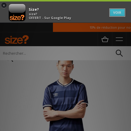
×
Size?
VOIR
size?
OFFERT - Sur Google Play
10% de réduction pour nos é
Accueil
Homme
Vetements
T-shirts