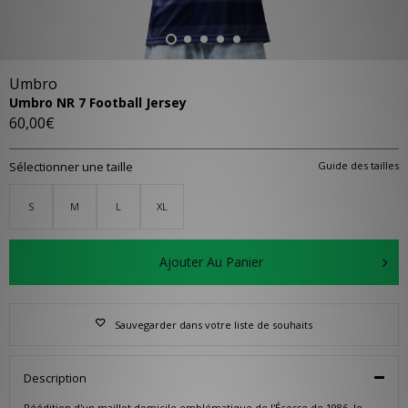
Umbro
Umbro NR 7 Football Jersey
60,00€
Sélectionner une taille
Guide des tailles
S
M
L
XL
Ajouter Au Panier
Sauvegarder dans votre liste de souhaits
Description
Réédition d'un maillot domicile emblématique de l'Écosse de 1986, le