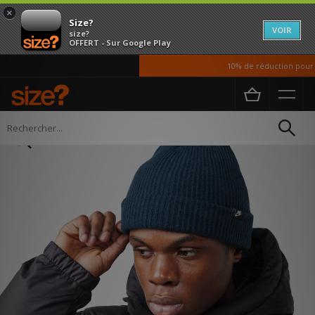
×
Size?
VOIR
size?
OFFERT - Sur Google Play
10% de réduction pour no
Accueil
Femme
Accessoires
Chapeaux