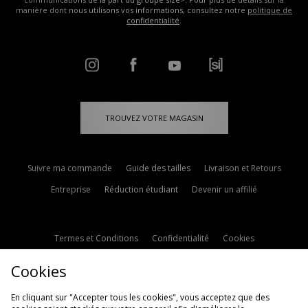
manière dont nous utilisons vos informations, consultez notre
politique de
confidentialité
.
TROUVEZ VOTRE MAGASIN
Suivre ma commande
Guide des tailles
Livraison et Retours
Entreprise
Réduction étudiant
Devenir un affilié
Termes et Conditions
Confidentialité
Cookies
Paramètres des cookies
Contactez-nous
Cookies
Politique d'avis en ligne
Modern Slavery Statement
En cliquant sur "Accepter tous les cookies", vous acceptez que des