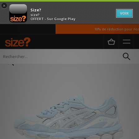
×
Size?
VOIR
size?
OFFERT - Sur Google Play
10% de réduction pour nos é
Accueil
Femme
Chaussures