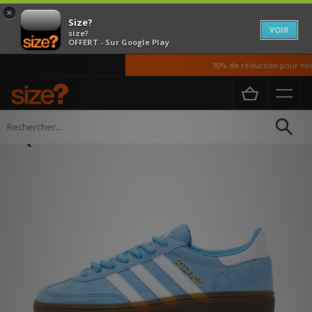
×
Size?
VOIR
size?
OFFERT - Sur Google Play
10% de réduction pour nos é
Accueil
Femme
Chaussures