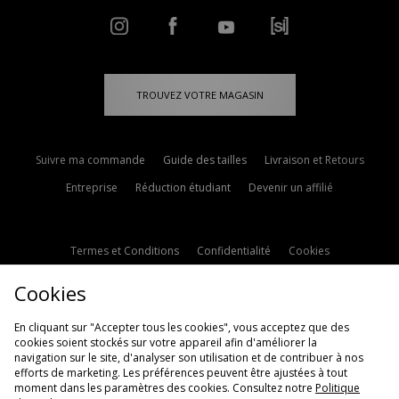
TROUVEZ VOTRE MAGASIN
Suivre ma commande
Guide des tailles
Livraison et Retours
Entreprise
Réduction étudiant
Devenir un affilié
Termes et Conditions
Confidentialité
Cookies
Paramètres des cookies
Contactez-nous
Cookies
Politique d'avis en ligne
Modern Slavery Statement
En cliquant sur "Accepter tous les cookies", vous acceptez que des
cookies soient stockés sur votre appareil afin d'améliorer la
navigation sur le site, d'analyser son utilisation et de contribuer à nos
efforts de marketing. Les préférences peuvent être ajustées à tout
moment dans les paramètres des cookies. Consultez notre
Politique