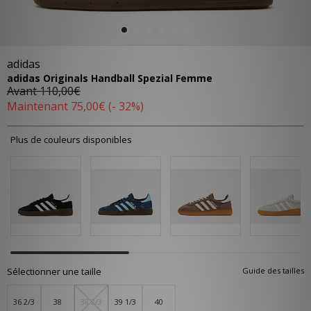
adidas
adidas Originals Handball Spezial Femme
Avant
110,00€
Maintenant
75,00€
(- 32%)
Plus de couleurs disponibles
Sélectionner une taille
Guide des tailles
36 2/3
38
38 2/3
39 1/3
40