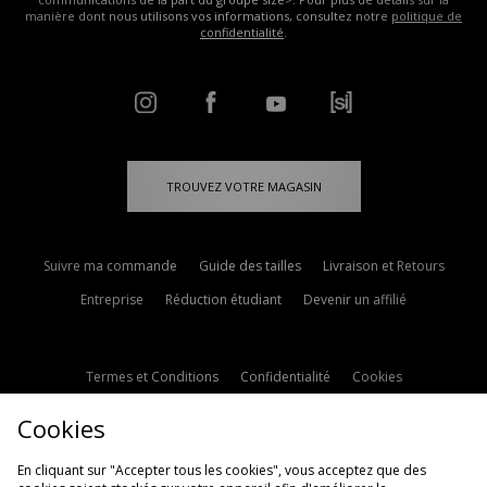
manière dont nous utilisons vos informations, consultez notre
politique de
confidentialité
.
TROUVEZ VOTRE MAGASIN
Suivre ma commande
Guide des tailles
Livraison et Retours
Entreprise
Réduction étudiant
Devenir un affilié
Termes et Conditions
Confidentialité
Cookies
Paramètres des cookies
Contactez-nous
Cookies
Politique d'avis en ligne
Modern Slavery Statement
En cliquant sur "Accepter tous les cookies", vous acceptez que des