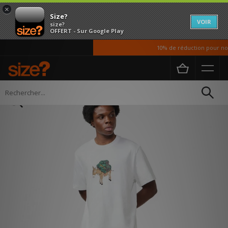
×
Size?
VOIR
size?
OFFERT - Sur Google Play
10% de réduction pour nos 
Accueil
Homme
Vetements
T-shirts