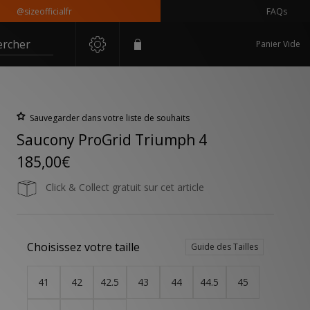
sizeofficialfr
FAQs
ercher
Panier Vide
Sauvegarder dans votre liste de souhaits
Saucony ProGrid Triumph 4
185,00€
Click & Collect gratuit sur cet article
Choisissez votre taille
Guide des Tailles
41
42
42.5
43
44
44.5
45