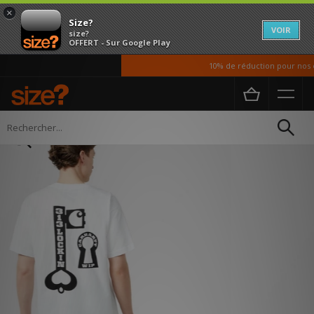
×
Size?
VOIR
size?
OFFERT - Sur Google Play
10% de réduction pour nos ét
Accueil
Homme
Vetements
T-shirts