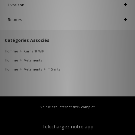
Livraison
Retours
Catégories Associés
Homme
Carhartt WIP
Homme
Vetements
Homme
Vetements
T Shirts
Voir le site internet size? complet
Téléchargez notre app