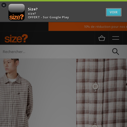
×
Size?
VOIR
size?
OFFERT - Sur Google Play
10% de réduction pour nos ét
Accueil
Homme
Vetements
Chemises