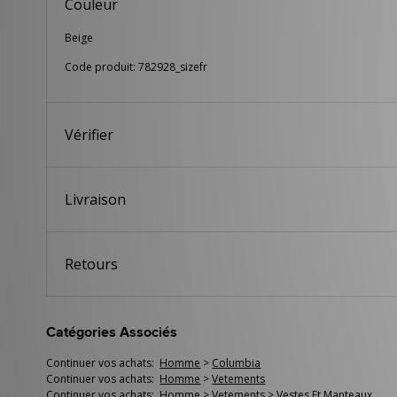
Couleur
Beige
Code produit: 782928_sizefr
Vérifier
Livraison
Retours
Catégories Associés
Continuer vos achats:
Homme
>
Columbia
Continuer vos achats:
Homme
>
Vetements
Continuer vos achats:
Homme
>
Vetements
>
Vestes Et Manteaux