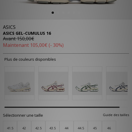
ASICS
ASICS GEL-CUMULUS 16
Avant
150,00€
Maintenant
105,00€
(- 30%)
Plus de couleurs disponibles
Sélectionner une taille
Guide des tailles
41.5
42
42.5
43.5
44
44.5
45
46