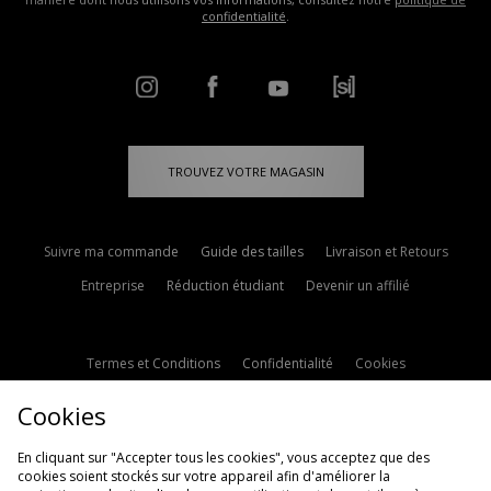
confidentialité
.
TROUVEZ VOTRE MAGASIN
Suivre ma commande
Guide des tailles
Livraison et Retours
Entreprise
Réduction étudiant
Devenir un affilié
Termes et Conditions
Confidentialité
Cookies
Paramètres des cookies
Contactez-nous
Cookies
Politique d'avis en ligne
Modern Slavery Statement
En cliquant sur "Accepter tous les cookies", vous acceptez que des
cookies soient stockés sur votre appareil afin d'améliorer la