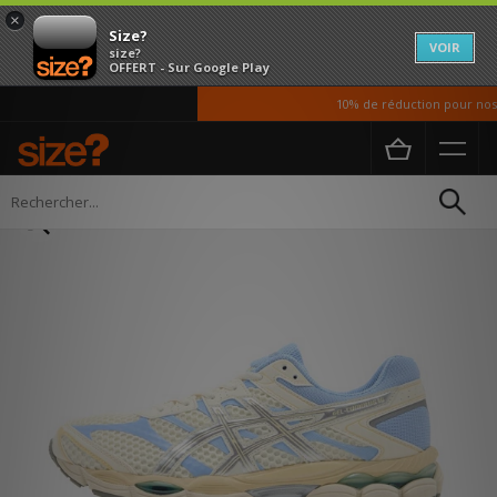
×
Size?
VOIR
size?
OFFERT - Sur Google Play
10% de réduction pour nos é
Accueil
Homme
Chaussures