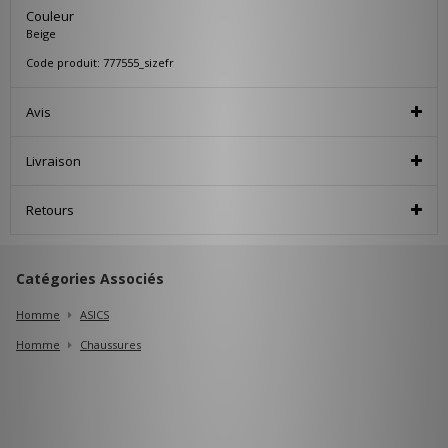
Couleur
Beige
Code produit: 777555_sizefr
Avis
Livraison
Retours
Catégories Associés
Homme
ASICS
Homme
Chaussures