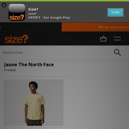
×
Size?
VOIR
size?
OFFERT - Sur Google Play
10% de réduction pou
Accueil
Jaune The North Face
Affiner
Jaune The North Face
Produit