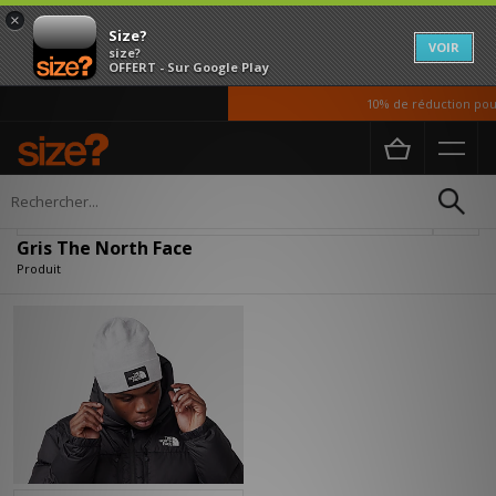
×
Size?
VOIR
size?
OFFERT - Sur Google Play
10% de réduction pour
Accueil
Gris The North Face
Affiner
Gris The North Face
Produit