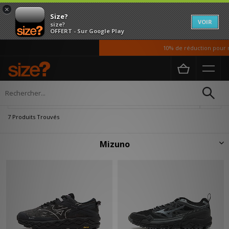
×
Size?
VOIR
size?
OFFERT - Sur Google Play
10% de réduction pour nos
Accueil
Mizuno
Affiner
7 Produits Trouvés
Mizuno
Avec une histoire liée à la pratique sportive, Mizuno sait comment
concevoir des chaussures sreetwear confortables. Grâce à des décennies
de savoir, la marque japonaise a su s'inscrire dans le temps et marquer le
'sneakers game' avec des modèles incontournables. Découvrez notre
sélection de chaussures Mizuno pour homme et femme.