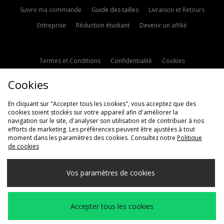
Suivre ma commande
Guide des tailles
Livraison et Retours
Entreprise
Réduction étudiant
Devenir un affilié
Termes et Conditions
Confidentialité
Cookies
Paramètres des cookies
Contactez-nous
Cookies
Politique d'avis en ligne
Modern Slavery Statement
En cliquant sur "Accepter tous les cookies", vous acceptez que des
cookies soient stockés sur votre appareil afin d'améliorer la
navigation sur le site, d'analyser son utilisation et de contribuer à nos
efforts de marketing. Les préférences peuvent être ajustées à tout
moment dans les paramètres des cookies. Consultez notre
Politique
de cookies
Livraison Vers
Vos paramètres de cookies
France
Nous acceptons les méthodes de paiement suivantes
Accepter tous les cookies