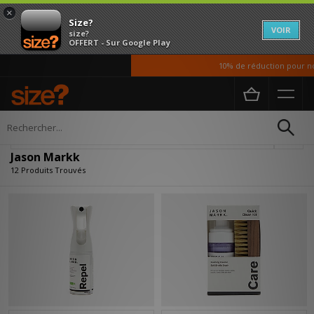
×
Size?
VOIR
size?
OFFERT - Sur Google Play
10% de réduction pour nos 
Accueil
Jason Markk
Affiner
Jason Markk
12 Produits Trouvés